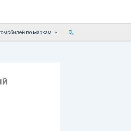
Поиск
томобилей по маркам
ый