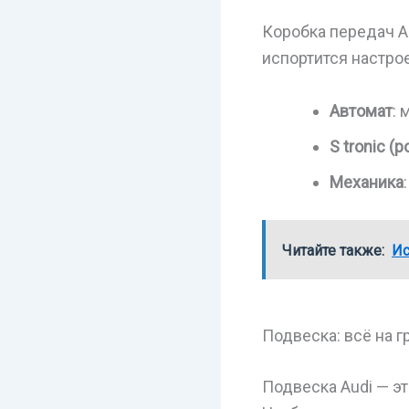
Коробка передач Au
испортится настро
Автомат
: 
S tronic (р
Механика
Читайте также:
Ис
Подвеска: всё на г
Подвеска Audi — эт