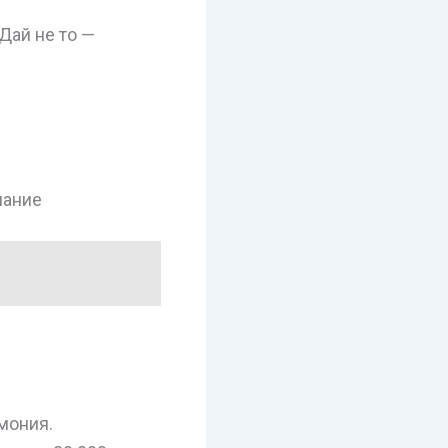
Дай не то —
мание
рмония.