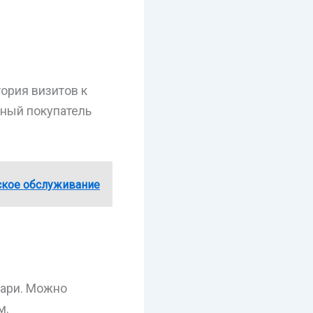
тория визитов к
ьный покупатель
ское обслуживание
вари. Можно
м.