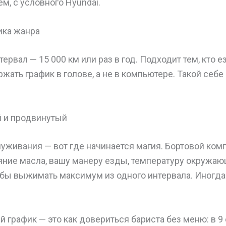
м, с условного Hyundai.
ика жанра
рвал — 15 000 км или раз в год. Подходит тем, кто 
жать график в голове, а не в компьютере. Такой себ
й и продвинутый
луживания — вот где начинается магия. Бортовой ком
яние масла, вашу манеру езды, температуру окружа
обы выжимать максимум из одного интервала. Иногда
й график — это как довериться бариста без меню: в 9 