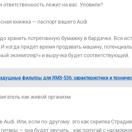
и ответственность лежит на вас. Уловили?
сная книжка — паспорт вашего Audi
адо хранить потрёпанную бумажку в бардачке. Вся ис
. И когда придёт время продавать машину, потенциал
нный экземпляр!» и выручка будет соответствующей.
здушные фильтры для ЯМЗ-536: характеристики и техниче
вигатель как живой организм
 Audi. Или, если по-другому: это как скрипка Стради
 гитары — она будет звучать… как попугай с насморко