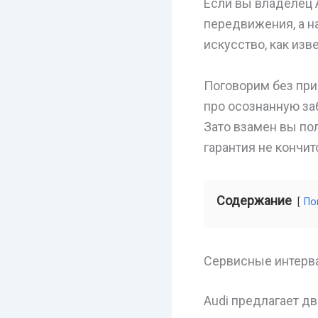
Если вы владелец A
передвижения, а н
искусство, как изв
Поговорим без прик
про осознанную заб
Зато взамен вы по
гарантия не кончит
Содержание
По
Сервисные интерва
Audi предлагает дв