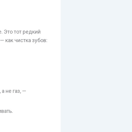
. Это тот редкий
— как чистка зубов:
а не газ, —
ивать.