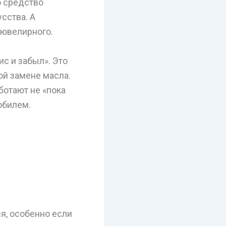
о средство
сства. А
 ювелирного.
ис и забыл». Это
ой замене масла.
ботают не «пока
мобилем.
ся, особенно если