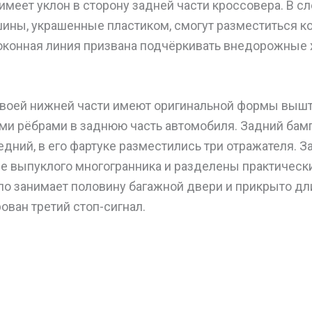
имеет уклон в сторону задней части кроссовера. В с
ины, украшенные пластиком, смогут разместиться ко
оконная линия призвана подчёркивать внедорожные 
своей нижней части имеют оригинальной формы вышт
и рёбрами в заднюю часть автомобиля. Задний бамп
едний, в его фартуке разместились три отражателя. 
 выпуклого многогранника и разделены практически
кло занимает половину багажной двери и прикрыто д
ован третий стоп-сигнал.