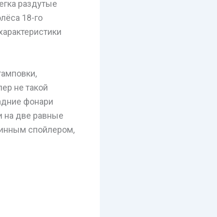
легка раздутые
лёса 18-го
характеристики
амповки,
ер не такой
Задние фонари
 на две равные
линным спойлером,