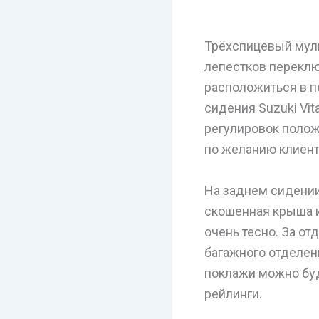
Трёхспицевый муль
лепестков переклю
расположиться в п
сидения Suzuki Vi
регулировок полож
по желанию клиент
На заднем сидении
скошенная крыша и
очень тесно. За о
багажного отделени
поклажи можно буд
рейлинги.