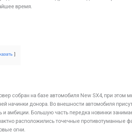
айшее время.
казать
вер собран на базе автомобиля New SX4, при этом м
нней начинки донора. Во внешности автомобиля прису
 и амбиции. Большую часть передка новинки занима
пактно расположились точечные противотуманные ф
овые огни.