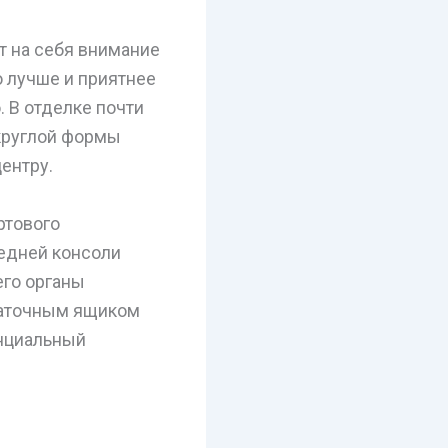
т на себя внимание
 лучше и приятнее
. В отделке почти
округлой формы
ентру.
ртового
редней консоли
его органы
чаточным ящиком
енциальный