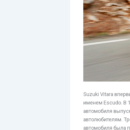
Suzuki Vitara впер
именем Escudo. В 
автомобиля выпуск
автолюбителям. Тр
автомобиля была п