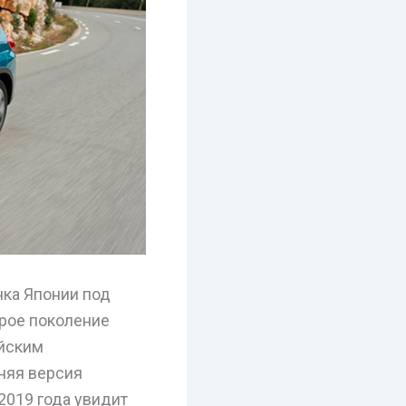
нка Японии под
орое поколение
ийским
няя версия
2019 года увидит