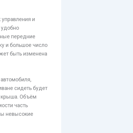
 управления и
 удобно
бные передние
ку и большое число
ожет быть изменена
 автомобиля,
иване сидеть будет
я крыша. Объём
мости часть
ны невысокие