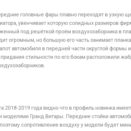
редние головные фары плавно переходят в узкую щ
иатора, увенчивает которую солидных размеров фир
женный под решёткой проём воздухозаборника в пл
ит огромным, но большую его часть занимает планка
Капот автомобиля в передней части округлой формы и
придания стильности по его бокам расположили жа
оздухозаборников.
ara 2018-2019 года видно что в профиль новинка имее
и моделями Гранд Витары. Передние стойки автомоб
 поэтому сопротивление воздуху у модели будет м