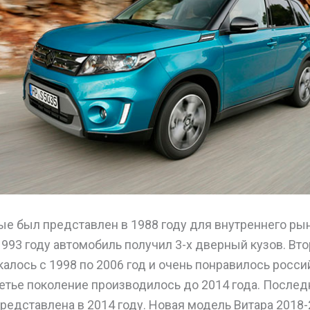
вые был представлен в 1988 году для внутреннего ры
1993 году автомобиль получил 3-х дверный кузов. Вт
алось с 1998 по 2006 год и очень понравилось росс
етье поколение производилось до 2014 года. Послед
редставлена в 2014 году. Новая модель Витара 2018-