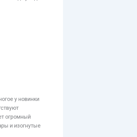
ногое у новинки
тствуют
ет огромный
ары и изогнутые