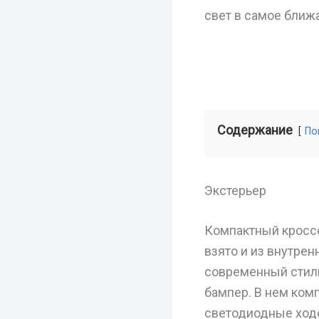
свет в самое ближ
Содержание
По
Экстерьер
Компактный кроссо
взято и из внутре
современный стиль
бампер. В нем ком
светодиодные ход