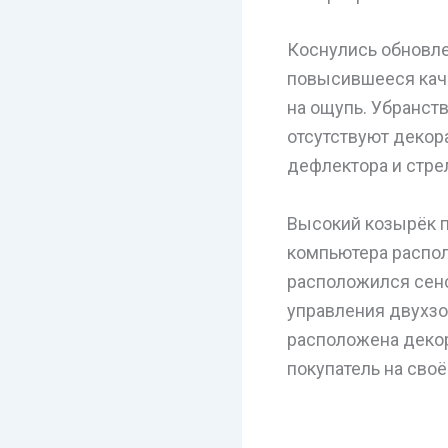
Коснулись обновле
повысившееся каче
на ощупь. Убранств
отсутствуют декор
дефлектора и стре
Высокий козырёк п
компьютера распол
расположился сенс
управления двухз
расположена декор
покупатель на своё