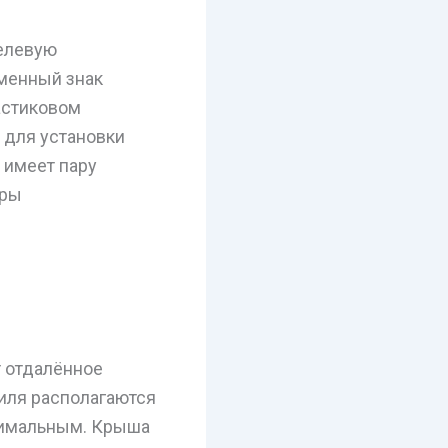
елевую
менный знак
астиковом
 для установки
 имеет пару
бры
т отдалённое
иля располагаются
инимальным. Крыша