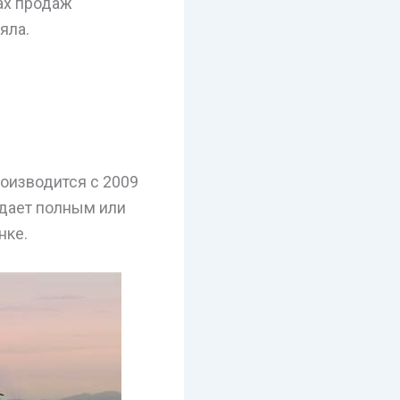
ах продаж
яла.
оизводится с 2009
адает полным или
нке.