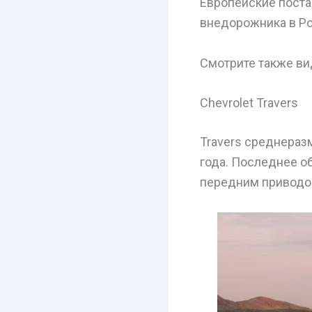
Европейские поста
внедорожника в Ро
Смотрите также вид
Chevrolet Travers
Travers среднераз
года. Последнее о
передним приводом