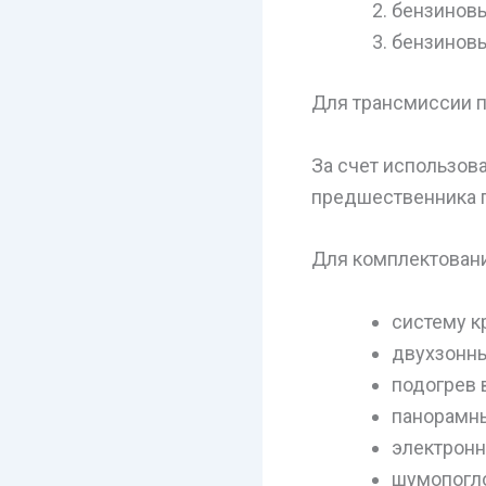
бензиновый 
бензиновый 
Для трансмиссии 
За счет использов
предшественника п
Для комплектован
систему к
двухзонны
подогрев 
панорамн
электронн
шумопогл