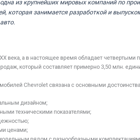
– одна из крупнейших мировых компаний по про
й, которая занимается разработкой и выпуско
авто.
 XX века, а в настоящее время обладает четвертыми 
родаж, который составляет примерно 3,50 млн. един
мобилей Chevrolet связана с основными достоинств
альным дизайном;
ными техническими показателями;
дежностью;
ми ценами;
модельным рядом с разнообразными комплектациям