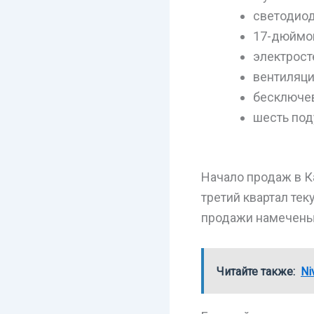
светодиод
17-дюймов
электрост
вентиляци
бесключев
шесть под
Начало продаж в К
третий квартал тек
продажи намечены
Читайте также:
Ni