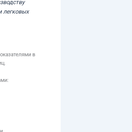
изводству
м легковых
показателями в
иц.
ами:
и.