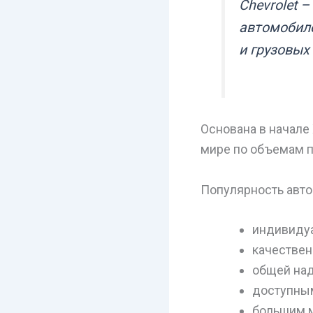
Chevrolet 
автомобиле
и грузовых 
Основана в начале
мире по объемам п
Популярность авто
индивиду
качествен
общей на
доступны
большим 