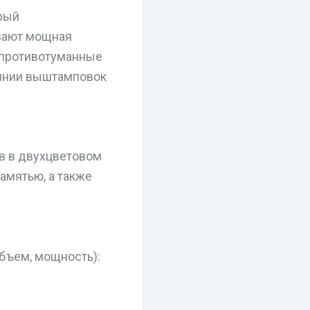
орый
вают мощная
е противотуманные
линии выштамповок
в в двухцветовом
амятью, а также
бъем, мощность):