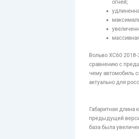
огней;
удлиненна
максималь
увеличенн
массивная
Вольво XC60 2018-
сравнению с предш
чему автомобиль с
актуально для рос
Габаритная длина 
предыдущей версие
база была увеличен