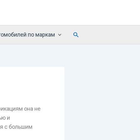
Поиск
томобилей по маркам
фикациям она не
ью и
ся с большим