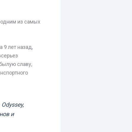
ь одним из самых
 9 лет назад,
всерьез
былую славу,
анспортного
 Odyssey,
нов и