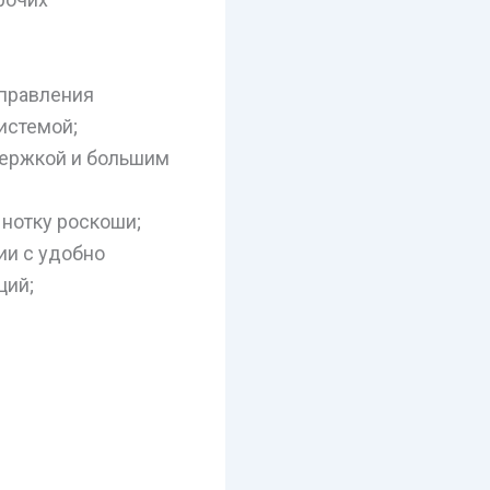
управления
истемой;
держкой и большим
нотку роскоши;
ии с удобно
ций;