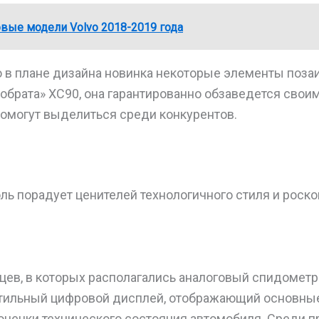
вые модели Volvo 2018-2019 года
то в плане дизайна новинка некоторые элементы поза
собрата» XC90, она гарантированно обзаведется сво
помогут выделиться среди конкурентов.
ль порадует ценителей технологичного стиля и роск
цев, в которых располагались аналоговый спидометр 
стильный цифровой дисплей, отображающий основны
ценки технического состояния автомобиля. Среди п