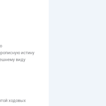
о
 прописную истину
нешнему виду
нтой ходовых