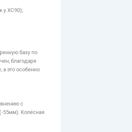
 у XC90);
ренную базу по
чен, благодаря
 а это особенно
авнению с
(-55мм). Колёсная