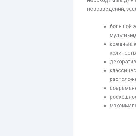
нововведений, зас
большой э
мультимед
кожаные к
количеств
декоратив
классичес
расположе
современн
роскошное
максималь