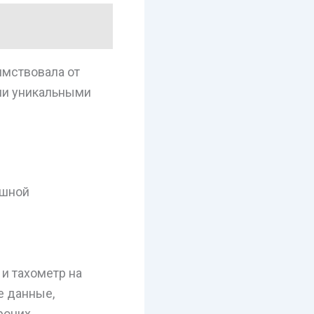
имствовала от
ими уникальными
ошной
и тахометр на
е данные,
рочих