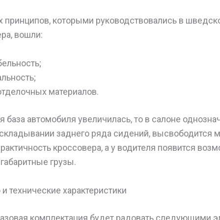
х принципов, которыми руководствовались в шведск
ра, вошли:
ельность;
льность;
отделочных материалов.
я база автомобиля увеличилась, то в салоне однозна
 складывании заднего ряда сидений, высвободится 
практичность кроссовера, а у водителя появится воз
габаритные грузы.
 и технические характеристики
базовая комплектация будет радовать следующими 