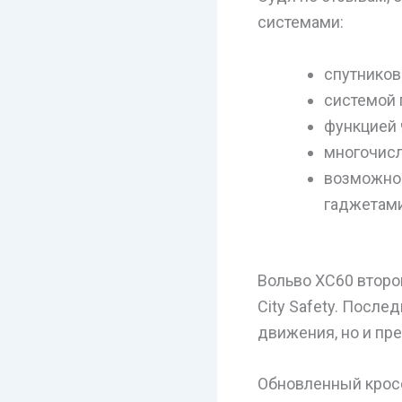
системами:
спутников
системой 
функцией 
многочис
возможнос
гаджетами
Вольво XC60 второ
City Safety. После
движения, но и пр
Обновленный кросс