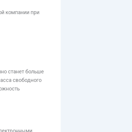
ой компании при
чно станет больше
масса свободного
можность
электронными