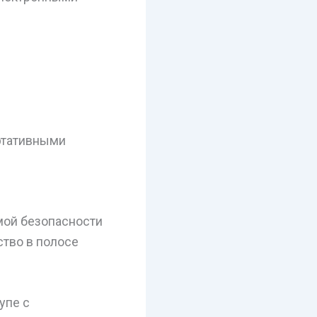
ртативными
мой безопасности
ство в полосе
упе с