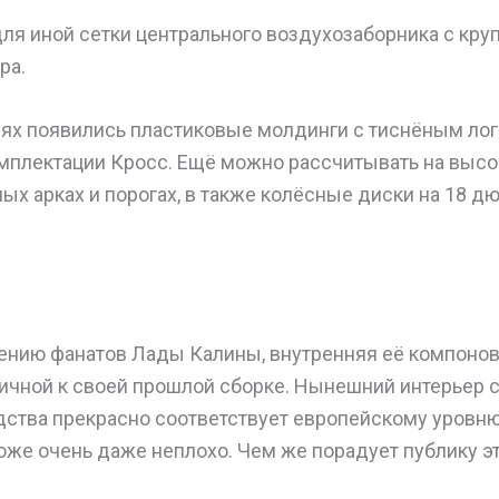
для иной сетки центрального воздухозаборника с кру
ра.
рях появились пластиковые молдинги с тиснёным ло
мплектации Кросс. Ещё можно рассчитывать на высо
ых арках и порогах, в также колёсные диски на 18 д
нию фанатов Лады Калины, внутренняя её компонов
ичной к своей прошлой сборке. Нынешний интерьер 
дства прекрасно соответствует европейскому уров
тоже очень даже неплохо. Чем же порадует публику э