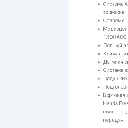
Система А
торможен
Современн
Медиацент
ГЛОНАСС.
Полный эл
Климат-ко
Датчики с
Система з
Подушки б
Подголовн
Бортовая 
Hands Fre
своего ро
передач.