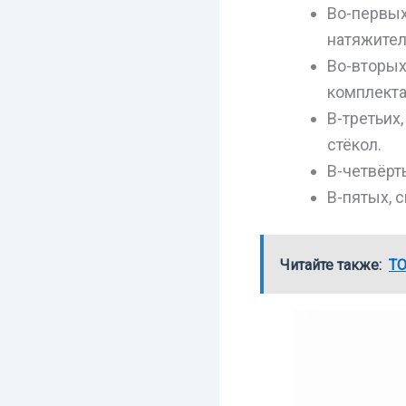
Во-первых
натяжител
Во-вторых
комплект
В-третьих
стёкол.
В-четвёрт
В-пятых, 
Читайте также:
ТО