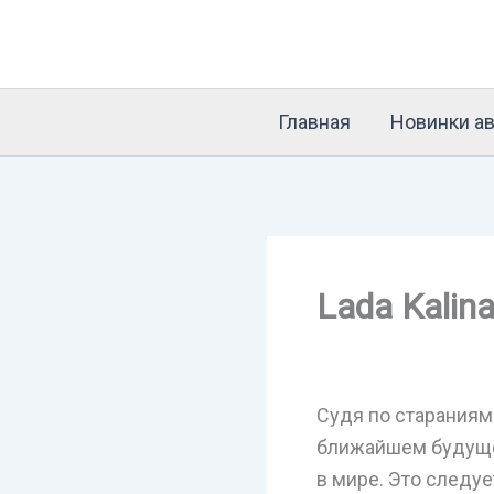
Перейти
к
содержимому
Главная
Новинки ав
Lada Kalin
Судя по стараниям
ближайшем будуще
в мире. Это следуе