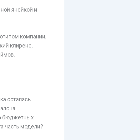
пной ячейкой и
готипом компании,
кий клиренс,
юймов.
ка осталась
салона
ню бюджетных
та часть модели?