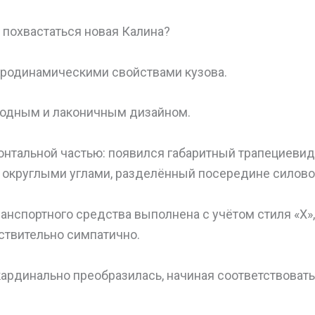
похвастаться новая Калина?
эродинамическими свойствами кузова.
модным и лаконичным дизайном.
онтальной частью: появился габаритный трапециеви
 округлыми углами, разделённый посередине силово
транспортного средства выполнена с учётом стиля «Х»
ствительно симпатично.
кардинально преобразилась, начиная соответствоват