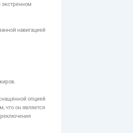
и экстренном
ванной навигацией
жиров.
оснащённой опцией
м, что он является
переключения