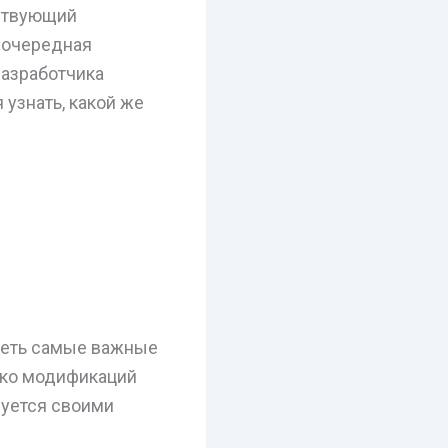
ествующий
 очередная
разработчика
 узнать, какой же
реть самые важные
лько модификаций
изуется своими