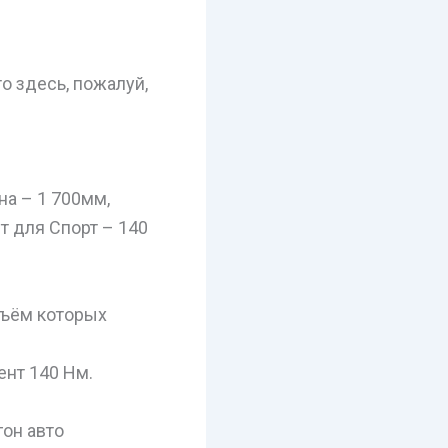
то здесь, пожалуй,
на – 1 700мм,
т для Спорт – 140
бъём которых
ент 140 Нм.
гон авто