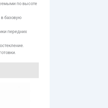
руемыми по высоте
 в базовую
ники передних
остекление.
готовки.